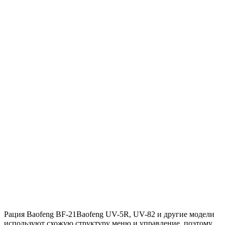
Рация Baofeng BF-21Baofeng UV-5R, UV-82 и другие модели
используют схожую структуру меню и управление, поэтому