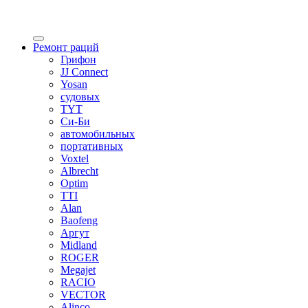
Ремонт раций
Грифон
JJ Connect
Yosan
судовых
TYT
Си-Би
автомобильных
портативных
Voxtel
Аlbrecht
Optim
TTI
Alan
Baofeng
Аргут
Midland
ROGER
Megajet
RACIO
VECTOR
Alinco