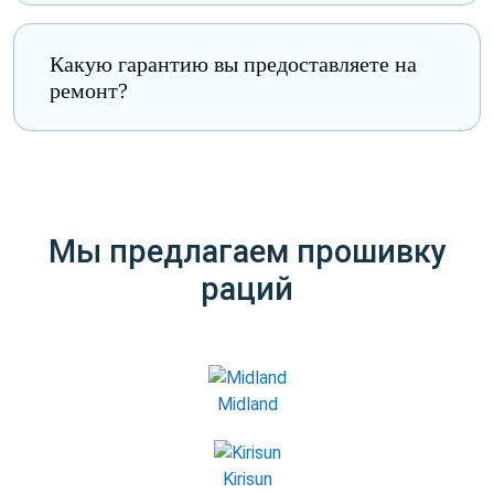
сигнала или полное отсутствие связи;
использование устройства в
Какую гарантию вы предоставляете на
неблагоприятных условиях (например,
ремонт?
попадание воды внутрь);
проблемы с процессором,
микросхемами или другими
электронными компонентами.
Мы предлагаем прошивку
раций
Midland
Kirisun