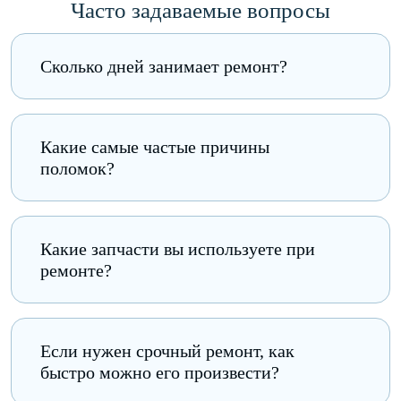
Часто задаваемые вопросы
Сколько дней занимает ремонт?
Какие самые частые причины
поломок?
износ батареи — при долгом
использовании аккумуляторы теряют
Какие запчасти вы используете при
свою емкость, что приводит к
ремонте?
нестабильной работе устройства;
механические повреждения — удары и
падения могут повредить как корпус,
Если нужен срочный ремонт, как
так и внутренние компоненты;
быстро можно его произвести?
проблемы с антеннами — их
повреждения вызывают слабый прием