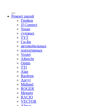
Ремонт раций
Грифон
JJ Connect
Yosan
судовых
TYT
Си-Би
автомобильных
портативных
Voxtel
Аlbrecht
Optim
TTI
Alan
Baofeng
Аргут
Midland
ROGER
Megajet
RACIO
VECTOR
Alinco